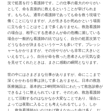
況で処置を行う看護師です。この仕事の最大のやりがい
として、命を直接的に救えるということが挙げられま
す。もちろん、通常の看護師であっても命を救う現場で
働くことになりますが、人が生きるか死ぬかという場面
に立ち会うことはそこまで多くありません。救急看護師
の場合は、相手にする患者さんが命の危機に瀕している
場合が一般的な看護師の比ではなく、自分の処置次第で
どうなるかが決まるというケースも多いです。プレッシ
ャーもかかりますが、その分やりがいも非常に大きいと
いえるでしょう。自分が命を救った患者さんが元気な姿
を見せてくれたときは、まさに感動の瞬間となります。
世の中にはさまざまな仕事がありますが、命にここまで
深くかかわる仕事は決して多くありません。日本の救急
医療施設は、基本的に24時間365日にわたって救急診療が
できるように整えられています。そのため、救急看護師
として活動するのはなかなか大変なことであり、場合に
よっては夜勤に入ることも考えられるでしょう。しか
し、救急看護師がいなければ救えなかった命は多く、だ